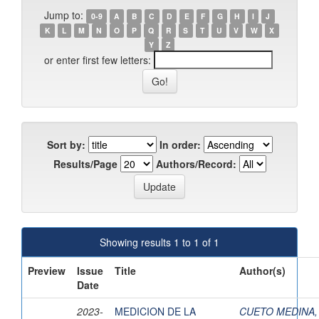
Jump to:
0-9
A
B
C
D
E
F
G
H
I
J
K
L
M
N
O
P
Q
R
S
T
U
V
W
X
Y
Z
or enter first few letters:
Sort by:
In order:
Results/Page
Authors/Record:
Showing results 1 to 1 of 1
Preview
Issue
Title
Author(s)
Date
2023-
MEDICION DE LA
CUETO MEDINA,