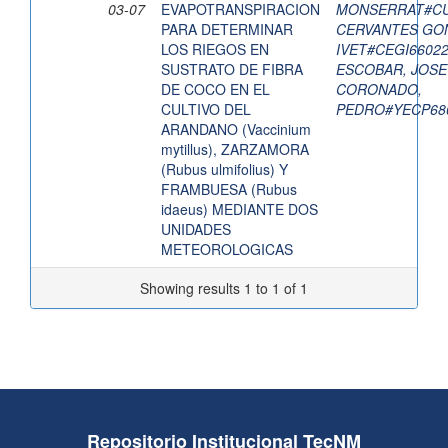
03-07
EVAPOTRANSPIRACION
MONSERRAT#CU
PARA DETERMINAR
CERVANTES GON
LOS RIEGOS EN
IVET#CEGI6602
SUSTRATO DE FIBRA
ESCOBAR, JOS
DE COCO EN EL
CORONADO,
CULTIVO DEL
PEDRO#YECP68
ARANDANO (Vaccinium
mytillus), ZARZAMORA
(Rubus ulmifolius) Y
FRAMBUESA (Rubus
idaeus) MEDIANTE DOS
UNIDADES
METEOROLOGICAS
Showing results 1 to 1 of 1
Repositorio Institucional TecNM