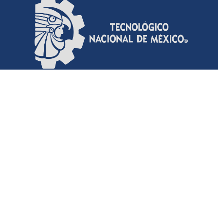
Contacto del RI-TecNM
Comentarios del RI-TecNM
Envíanos un Email al RI-TecNM
Contacto TecNM
Email: contacto@tecnm.mx
Conmutador: 55 36002500