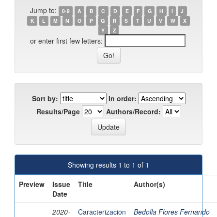
Jump to:
0-9
A
B
C
D
E
F
G
H
I
J
K
L
M
N
O
P
Q
R
S
T
U
V
W
X
Y
Z
or enter first few letters:
Sort by:
In order:
Results/Page
Authors/Record:
Showing results 1 to 1 of 1
Preview
Issue
Title
Author(s)
Date
2020-
Caracterizacion
Bedolla Flores Fernando