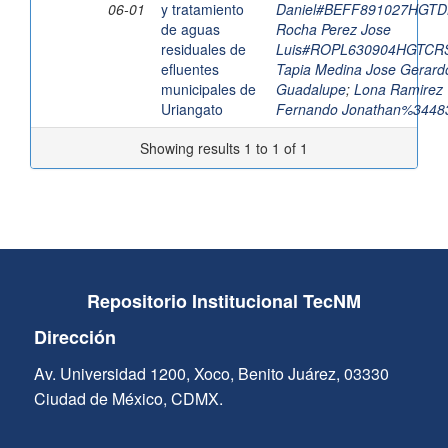
06-01
y tratamiento
Daniel#BEFF891027HGT
de aguas
Rocha Perez Jose
residuales de
Luis#ROPL630904HGTCR
efluentes
Tapia Medina Jose Gerard
municipales de
Guadalupe
;
Lona Ramirez
Uriangato
Fernando Jonathan%3448
Showing results 1 to 1 of 1
Repositorio Institucional TecNM
Dirección
Av. Universidad 1200, Xoco, Benito Juárez, 03330
Ciudad de México, CDMX.