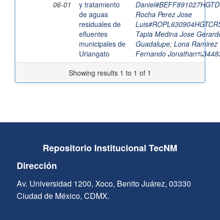
06-01
y tratamiento
Daniel#BEFF891027HGT
de aguas
Rocha Perez Jose
residuales de
Luis#ROPL630904HGTCR
efluentes
Tapia Medina Jose Gerard
municipales de
Guadalupe
;
Lona Ramirez
Uriangato
Fernando Jonathan%3448
Showing results 1 to 1 of 1
Repositorio Institucional TecNM
Dirección
Av. Universidad 1200, Xoco, Benito Juárez, 03330
Ciudad de México, CDMX.