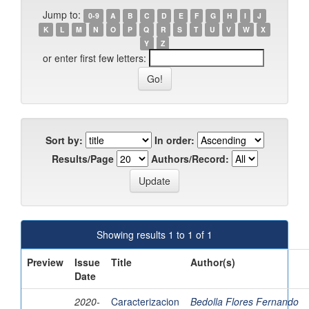
Jump to:
0-9
A
B
C
D
E
F
G
H
I
J
K
L
M
N
O
P
Q
R
S
T
U
V
W
X
Y
Z
or enter first few letters:
Sort by:
In order:
Results/Page
Authors/Record:
Showing results 1 to 1 of 1
Preview
Issue
Title
Author(s)
Date
2020-
Caracterizacion
Bedolla Flores Fernando