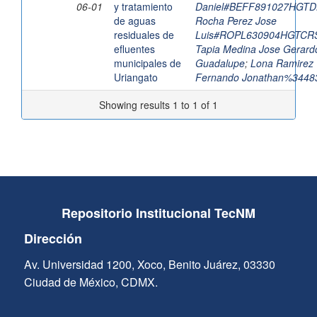
06-01
y tratamiento
Daniel#BEFF891027HGT
de aguas
Rocha Perez Jose
residuales de
Luis#ROPL630904HGTCR
efluentes
Tapia Medina Jose Gerard
municipales de
Guadalupe
;
Lona Ramirez
Uriangato
Fernando Jonathan%3448
Showing results 1 to 1 of 1
Repositorio Institucional TecNM
Dirección
Av. Universidad 1200, Xoco, Benito Juárez, 03330
Ciudad de México, CDMX.