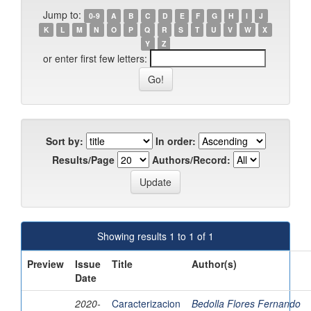
Jump to:
0-9
A
B
C
D
E
F
G
H
I
J
K
L
M
N
O
P
Q
R
S
T
U
V
W
X
Y
Z
or enter first few letters:
Sort by:
In order:
Results/Page
Authors/Record:
Showing results 1 to 1 of 1
Preview
Issue
Title
Author(s)
Date
2020-
Caracterizacion
Bedolla Flores Fernando