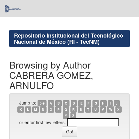
Skip
navigation
Repositorio Institucional del Tecnológico
Nacional de México (RI - TecNM)
Browsing by Author
CABRERA GOMEZ,
ARNULFO
Jump to:
0-9
A
B
C
D
E
F
G
H
I
J
K
L
M
N
O
P
Q
R
S
T
U
V
W
X
Y
Z
or enter first few letters: