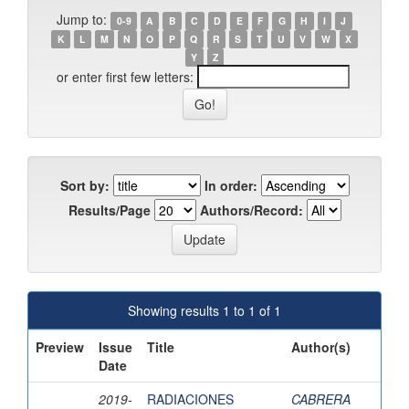
Jump to:
0-9
A
B
C
D
E
F
G
H
I
J
K
L
M
N
O
P
Q
R
S
T
U
V
W
X
Y
Z
or enter first few letters:
Sort by:
In order:
Results/Page
Authors/Record:
Showing results 1 to 1 of 1
Preview
Issue
Title
Author(s)
Date
2019-
RADIACIONES
CABRERA