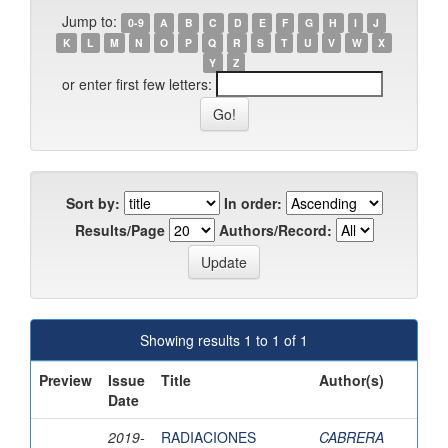
Jump to:
0-9
A
B
C
D
E
F
G
H
I
J
K
L
M
N
O
P
Q
R
S
T
U
V
W
X
Y
Z
or enter first few letters:
Sort by:
In order:
Results/Page
Authors/Record:
Showing results 1 to 1 of 1
Preview
Issue
Title
Author(s)
Date
2019-
RADIACIONES
CABRERA