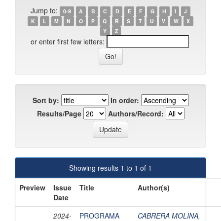
Jump to:
0-9
A
B
C
D
E
F
G
H
I
J
K
L
M
N
O
P
Q
R
S
T
U
V
W
X
Y
Z
or enter first few letters:
Sort by:
In order:
Results/Page
Authors/Record:
Showing results 1 to 1 of 1
Preview
Issue
Title
Author(s)
Date
2024-
PROGRAMA
CABRERA MOLINA,