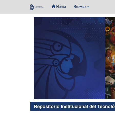
Home
Browse
Skip
navigation
Repositorio Institucional del Tecnol