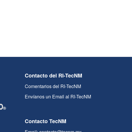
Contacto del RI-TecNM
Comentarios del RI-TecNM
Envíanos un Email al RI-TecNM
Contacto TecNM
Email: contacto@tecnm.mx