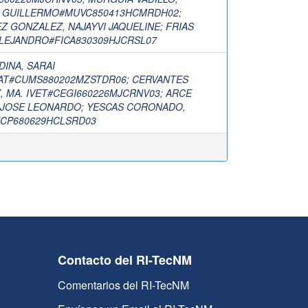
N GUILLERMO#MUVC850413HCMRDH02
;
 GONZALEZ, NAJAYVI JAQUELINE
;
FRIAS
ALEJANDRO#FICA830309HJCRSL07
INA, SARAI
T#CUMS880202MZSTDR06
;
CERVANTES
 MA. IVET#CEGI660226MJCRNV03
;
ARCE
 JOSE LEONARDO
;
YESCAS CORONADO,
CP680629HCLSRD03
Contacto del RI-TecNM
Comentarios del RI-TecNM