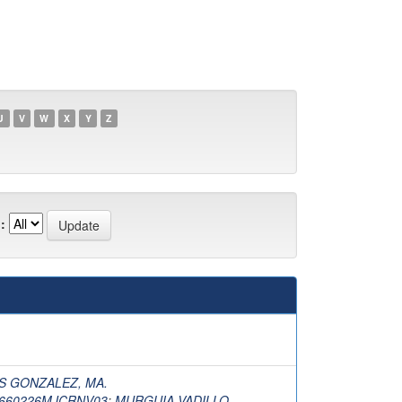
U
V
W
X
Y
Z
:
S GONZALEZ, MA.
I660226MJCRNV03
;
MURGUIA VADILLO,