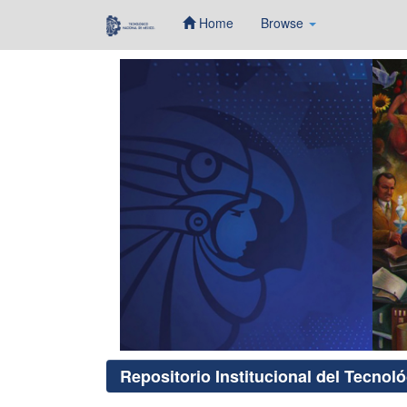
Home
Browse
Skip
navigation
Repositorio Institucional del Tecnol