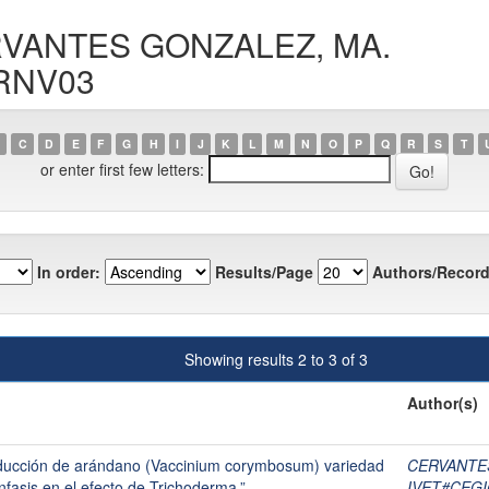
ERVANTES GONZALEZ, MA.
RNV03
C
D
E
F
G
H
I
J
K
L
M
N
O
P
Q
R
S
T
or enter first few letters:
In order:
Results/Page
Authors/Record
Showing results 2 to 3 of 3
Author(s)
oducción de arándano (Vaccinium corymbosum) variedad
CERVANTE
fasis en el efecto de Trichoderma.”
IVET#CEG