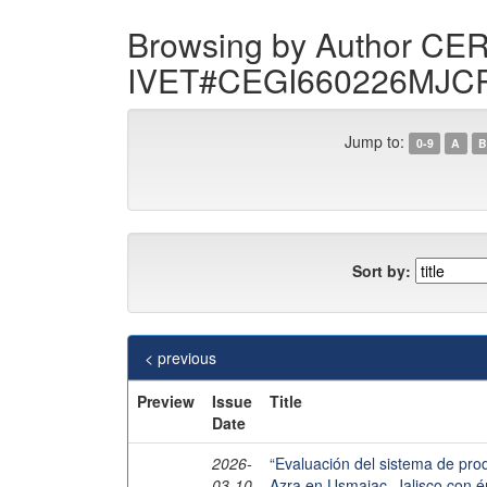
Browsing by Author C
IVET#CEGI660226MJC
Jump to:
0-9
A
B
Sort by:
< previous
Preview
Issue
Title
Date
2026-
“Evaluación del sistema de pr
03-10
Azra en Usmajac, Jalisco con én