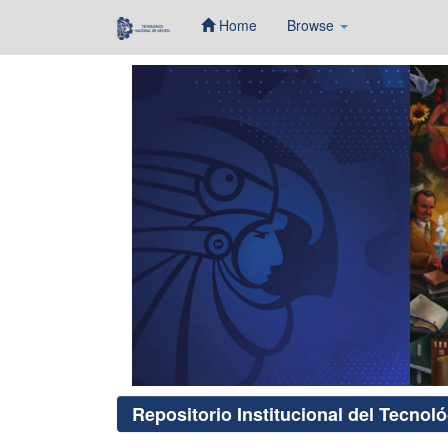
Home
Browse
Skip
navigation
Repositorio Institucional del Tecnol