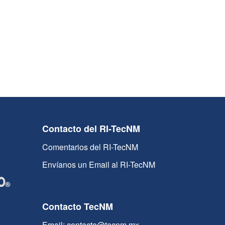
Contacto del RI-TecNM
Comentarios del RI-TecNM
Envíanos un Email al RI-TecNM
Contacto TecNM
Email: contacto@tecnm.mx