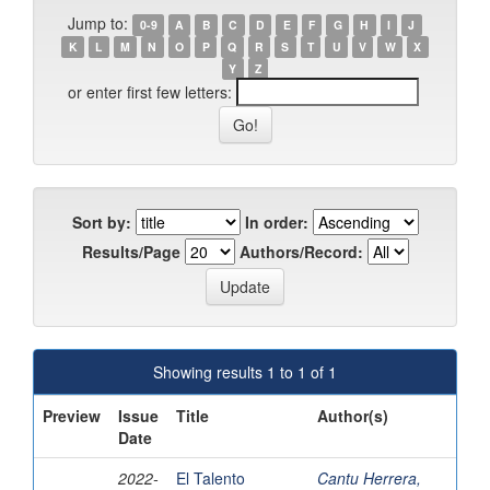
Jump to:
0-9
A
B
C
D
E
F
G
H
I
J
K
L
M
N
O
P
Q
R
S
T
U
V
W
X
Y
Z
or enter first few letters:
Sort by:
In order:
Results/Page
Authors/Record:
Showing results 1 to 1 of 1
Preview
Issue
Title
Author(s)
Date
2022-
El Talento
Cantu Herrera,