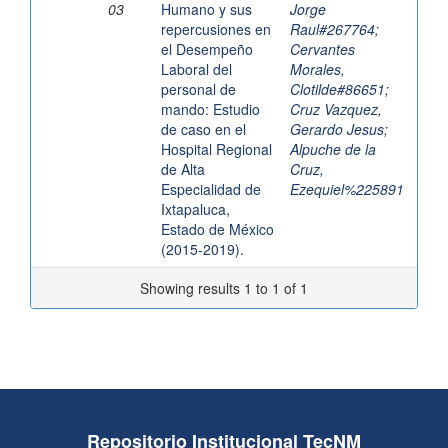
03
Humano y sus
Jorge
repercusiones en
Raul#267764
;
el Desempeño
Cervantes
Laboral del
Morales,
personal de
Clotilde#86651
;
mando: Estudio
Cruz Vazquez,
de caso en el
Gerardo Jesus
;
Hospital Regional
Alpuche de la
de Alta
Cruz,
Especialidad de
Ezequiel%225891
Ixtapaluca,
Estado de México
(2015-2019).
Showing results 1 to 1 of 1
Repositorio Institucional TecNM