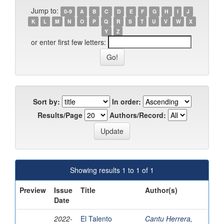
Jump to:
0-9
A
B
C
D
E
F
G
H
I
J
K
L
M
N
O
P
Q
R
S
T
U
V
W
X
Y
Z
or enter first few letters:
Sort by:
In order:
Results/Page
Authors/Record:
Showing results 1 to 1 of 1
Preview
Issue
Title
Author(s)
Date
2022-
El Talento
Cantu Herrera,