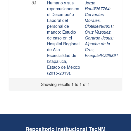
03
Humano y sus
Jorge
repercusiones en
Raul#267764
;
el Desempeño
Cervantes
Laboral del
Morales,
personal de
Clotilde#86651
;
mando: Estudio
Cruz Vazquez,
de caso en el
Gerardo Jesus
;
Hospital Regional
Alpuche de la
de Alta
Cruz,
Especialidad de
Ezequiel%225891
Ixtapaluca,
Estado de México
(2015-2019).
Showing results 1 to 1 of 1
Repositorio Institucional TecNM