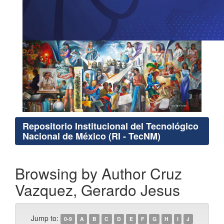
Repositorio Institucional del Tecnológico
Nacional de México (RI - TecNM)
Browsing by Author Cruz
Vazquez, Gerardo Jesus
Jump to:
0-9
A
B
C
D
E
F
G
H
I
J