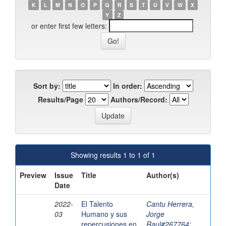
K
L
M
N
O
P
Q
R
S
T
U
V
W
X
Y
Z
or enter first few letters:
Sort by:
In order:
Results/Page
Authors/Record:
Showing results 1 to 1 of 1
Preview
Issue
Title
Author(s)
Date
2022-
El Talento
Cantu Herrera,
03
Humano y sus
Jorge
repercusiones en
Raul#267764
;