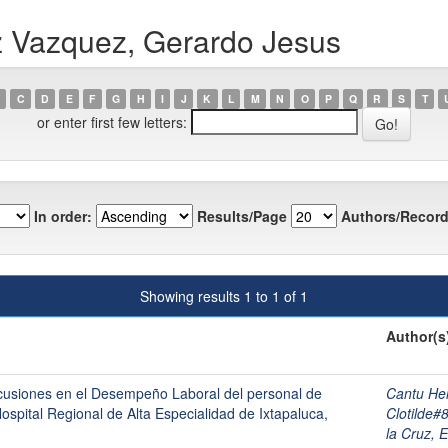
z Vazquez, Gerardo Jesus
C
D
E
F
G
H
I
J
K
L
M
N
O
P
Q
R
S
T
or enter first few letters:
In order:
Results/Page
Authors/Record
Showing results 1 to 1 of 1
Author(s
cusiones en el Desempeño Laboral del personal de
Cantu He
spital Regional de Alta Especialidad de Ixtapaluca,
Clotilde#
la Cruz,