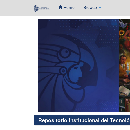
Home
Browse
Skip
navigation
Repositorio Institucional del Tecnol