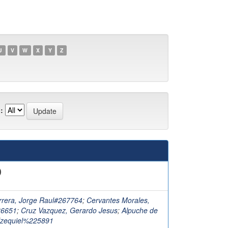
U
V
W
X
Y
Z
:
)
rrera, Jorge Raul#267764
;
Cervantes Morales,
86651
;
Cruz Vazquez, Gerardo Jesus
;
Alpuche de
 Ezequiel%225891