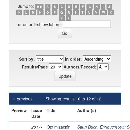
Jump to:
0-9
A
B
C
D
E
F
G
H
I
J
K
L
M
N
O
P
Q
R
S
T
U
V
W
X
Y
Z
or enter first few letters:
Sort by:
In order:
Results/Page
Authors/Record:
< previous
Showing results 10 to 12 of 12
Preview
Issue
Title
Author(s)
Date
2017-
Optimización
Sauri Duch, Enrique%505
;
S