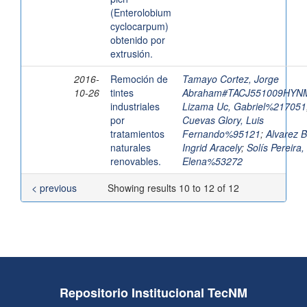
(Enterolobium
cyclocarpum)
obtenido por
extrusión.
2016-
Remoción de
Tamayo Cortez, Jorge
10-26
tintes
Abraham#TACJ551009HYN
industriales
Lizama Uc, Gabriel%217051
por
Cuevas Glory, Luis
tratamientos
Fernando%95121
;
Alvarez B
naturales
Ingrid Aracely
;
Solís Pereira,
renovables.
Elena%53272
< previous
Showing results 10 to 12 of 12
Repositorio Institucional TecNM