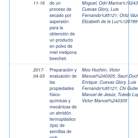
11-16
de un
Moguel, Odri Marina%1624
proceso de
Cuevas Glory, Luis
secado por
Fernando%95121
;
Ortiz Váz
aspersión
Elizabeth de la Luz%120789
para la
obtención de
un producto
en polvo de
miel melipona
beecheii.
2017-
Preparación y
Moo Huchim, Victor
04-03
evaluación de
Manuel%240305
;
Sauri Duc
las
Enrique
;
Cuevas Glory, Luis
propiedades
Fernando%95121
;
Chi Gutie
físico-
Manuel de Jesús
;
Toledo Lo
químicas y
Victor Manuel%240305
mecánicas de
un almidón
termoplástico
(tps) de
semillas de
pich