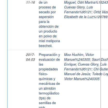
11-16
de un
Moguel, Odri Marina%1624
proceso de
Cuevas Glory, Luis
secado por
Fernando%95121
;
Ortiz Váz
aspersión
Elizabeth de la Luz%120789
para la
obtención de
un producto
en polvo de
miel melipona
beecheii.
2017-
Preparación y
Moo Huchim, Victor
04-03
evaluación de
Manuel%240305
;
Sauri Duc
las
Enrique
;
Cuevas Glory, Luis
propiedades
Fernando%95121
;
Chi Gutie
físico-
Manuel de Jesús
;
Toledo Lo
químicas y
Victor Manuel%240305
mecánicas de
un almidón
termoplástico
(tps) de
semillas de
pich