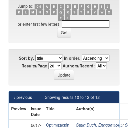
Jump to:
0-9
A
B
C
D
E
F
G
H
I
J
K
L
M
N
O
P
Q
R
S
T
U
V
W
X
Y
Z
or enter first few letters:
Sort by:
In order:
Results/Page
Authors/Record:
< previous
Showing results 10 to 12 of 12
Preview
Issue
Title
Author(s)
Date
2017-
Optimización
Sauri Duch, Enrique%505
;
S