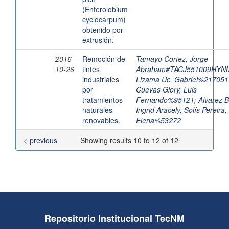
(Enterolobium
cyclocarpum)
obtenido por
extrusión.
2016-
Remoción de
Tamayo Cortez, Jorge
10-26
tintes
Abraham#TACJ551009HYN
industriales
Lizama Uc, Gabriel%217051
por
Cuevas Glory, Luis
tratamientos
Fernando%95121
;
Alvarez B
naturales
Ingrid Aracely
;
Solís Pereira,
renovables.
Elena%53272
< previous
Showing results 10 to 12 of 12
Repositorio Institucional TecNM