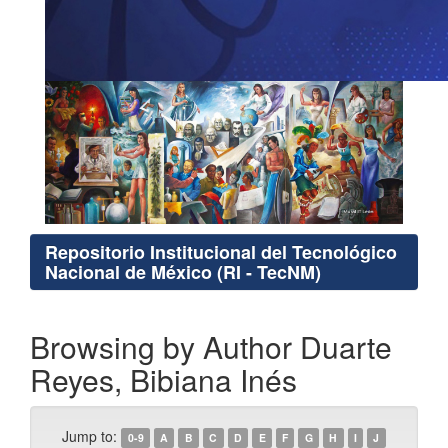
Repositorio Institucional del Tecnológico
Nacional de México (RI - TecNM)
Browsing by Author Duarte
Reyes, Bibiana Inés
Jump to:
0-9
A
B
C
D
E
F
G
H
I
J