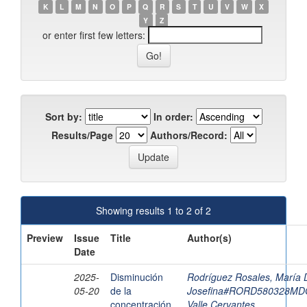
K
L
M
N
O
P
Q
R
S
T
U
V
W
X
Y
Z
or enter first few letters:
Sort by:
In order:
Results/Page
Authors/Record:
Showing results 1 to 2 of 2
Preview
Issue
Title
Author(s)
Date
2025-
Disminución
Rodríguez Rosales, María 
05-20
de la
Josefina#RORD580328M
concentración
Valle Cervantes,