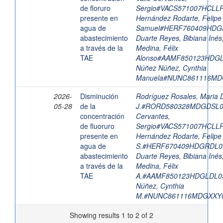
de floruro
Sergio#VACS571007HCLL
presente en
Hernández Rodarte, Felipe
agua de
Samuel#HERF760409HDG
abastecimiento
Duarte Reyes, Bibiana Inés
a través de la
Medina, Félix
TAE
Alonso#AAMF850123HDG
Núñez Núñez, Cynthia
Manuela#NUNC861116MD
2026-
Disminución
Rodríguez Rosales, Maria 
05-28
de la
J.#RORD580328MDGDSL
concentración
Cervantes,
de fluoruro
Sergio#VACS571007HCLL
presente en
Hernández Rodarte, Felipe
agua de
S.#HERF670409HDGRDL0
abastecimiento
Duarte Reyes, Bibiana Inés
a través de la
Medina, Félix
TAE
A.#AAMF850123HDGLDL0
Núñez, Cynthia
M.#NUNC861116MDGXXY
Showing results 1 to 2 of 2