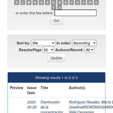
K
L
M
N
O
P
Q
R
S
T
U
V
W
X
Y
Z
or enter first few letters:
Sort by:
In order:
Results/Page
Authors/Record:
Showing results 1 to 2 of 2
Preview
Issue
Title
Author(s)
Date
2025-
Disminución
Rodríguez Rosales, María 
05-20
de la
Josefina#RORD580328M
concentración
Valle Cervantes,