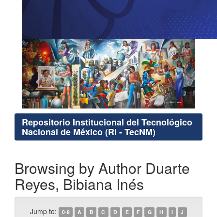
Repositorio Institucional del Tecnológico
Nacional de México (RI - TecNM)
Browsing by Author Duarte
Reyes, Bibiana Inés
Jump to:
0-9
A
B
C
D
E
F
G
H
I
J