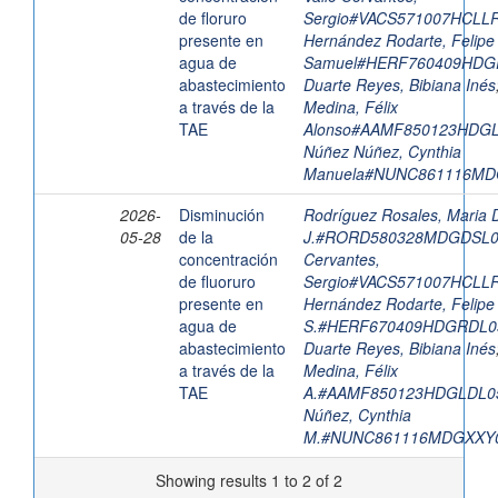
de floruro
Sergio#VACS571007HCLL
presente en
Hernández Rodarte, Felipe
agua de
Samuel#HERF760409HDG
abastecimiento
Duarte Reyes, Bibiana Inés
a través de la
Medina, Félix
TAE
Alonso#AAMF850123HDG
Núñez Núñez, Cynthia
Manuela#NUNC861116MD
2026-
Disminución
Rodríguez Rosales, Maria 
05-28
de la
J.#RORD580328MDGDSL
concentración
Cervantes,
de fluoruro
Sergio#VACS571007HCLL
presente en
Hernández Rodarte, Felipe
agua de
S.#HERF670409HDGRDL0
abastecimiento
Duarte Reyes, Bibiana Inés
a través de la
Medina, Félix
TAE
A.#AAMF850123HDGLDL0
Núñez, Cynthia
M.#NUNC861116MDGXXY
Showing results 1 to 2 of 2