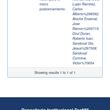
micro
Lujan Ramirez,
posicionamiento.
Carlos
Alberto%296592
;
Atoche Ensenat,
Jose
Ramon%200715
;
Dzul Duran,
Roberto Ivan
;
Sandoval Gio,
Jesus%297308
;
Sandoval
Curmina,
Victor%70654
Showing results 1 to 1 of 1