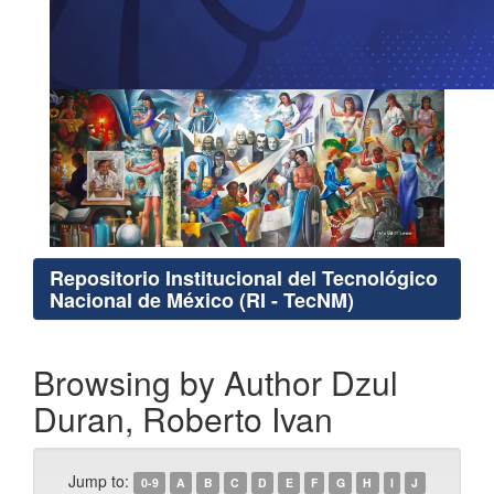
Repositorio Institucional del Tecnológico
Nacional de México (RI - TecNM)
Browsing by Author Dzul
Duran, Roberto Ivan
Jump to:
0-9
A
B
C
D
E
F
G
H
I
J