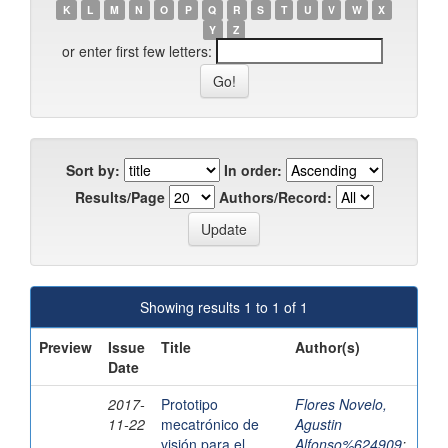
K
L
M
N
O
P
Q
R
S
T
U
V
W
X
Y
Z
or enter first few letters:
Sort by:
In order:
Results/Page
Authors/Record:
Showing results 1 to 1 of 1
Preview
Issue
Title
Author(s)
Date
2017-
Prototipo
Flores Novelo,
11-22
mecatrónico de
Agustin
visión para el
Alfonso%624909
;