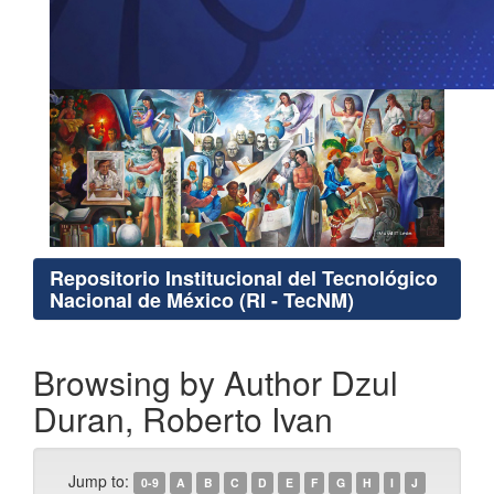
Repositorio Institucional del Tecnológico
Nacional de México (RI - TecNM)
Browsing by Author Dzul
Duran, Roberto Ivan
Jump to:
0-9
A
B
C
D
E
F
G
H
I
J