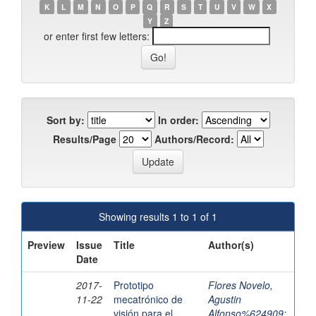
K
L
M
N
O
P
Q
R
S
T
U
V
W
X
Y
Z
or enter first few letters:
Sort by:
In order:
Results/Page
Authors/Record:
Showing results 1 to 1 of 1
Preview
Issue
Title
Author(s)
Date
2017-
Prototipo
Flores Novelo,
11-22
mecatrónico de
Agustin
visión para el
Alfonso%624909
;