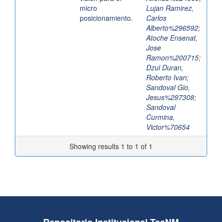
micro
Lujan Ramirez,
posicionamiento.
Carlos
Alberto%296592
;
Atoche Ensenat,
Jose
Ramon%200715
;
Dzul Duran,
Roberto Ivan
;
Sandoval Gio,
Jesus%297308
;
Sandoval
Curmina,
Victor%70654
Showing results 1 to 1 of 1