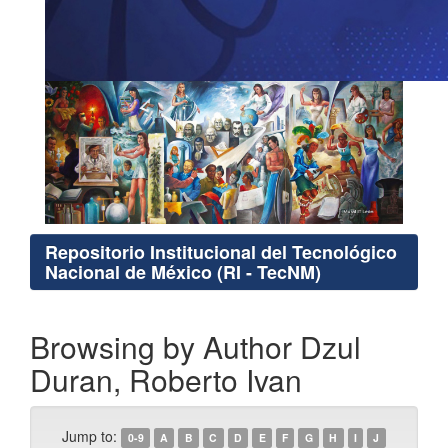
Repositorio Institucional del Tecnológico
Nacional de México (RI - TecNM)
Browsing by Author Dzul
Duran, Roberto Ivan
Jump to:
0-9
A
B
C
D
E
F
G
H
I
J