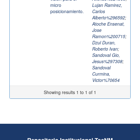
micro
Lujan Ramirez,
posicionamiento.
Carlos
Alberto%296592
;
Atoche Ensenat,
Jose
Ramon%200715
;
Dzul Duran,
Roberto Ivan
;
Sandoval Gio,
Jesus%297308
;
Sandoval
Curmina,
Victor%70654
Showing results 1 to 1 of 1