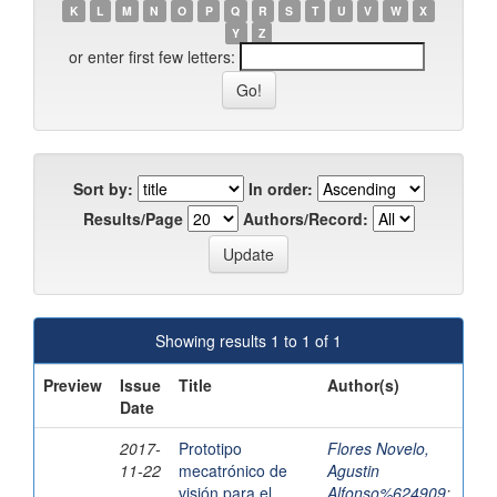
K
L
M
N
O
P
Q
R
S
T
U
V
W
X
Y
Z
or enter first few letters:
Sort by:
In order:
Results/Page
Authors/Record:
Showing results 1 to 1 of 1
Preview
Issue
Title
Author(s)
Date
2017-
Prototipo
Flores Novelo,
11-22
mecatrónico de
Agustin
visión para el
Alfonso%624909
;