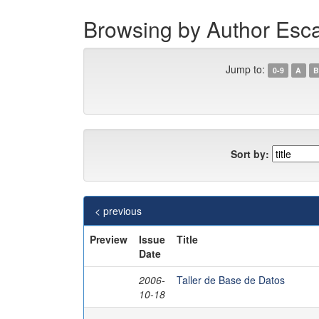
Browsing by Author Esc
Jump to:
0-9
A
B
Sort by:
< previous
Preview
Issue
Title
Date
2006-
Taller de Base de Datos
10-18