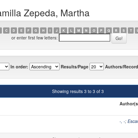
amilla Zepeda, Martha
C
D
E
F
G
H
I
J
K
L
M
N
O
P
Q
R
S
T
or enter first few letters:
In order:
Results/Page
Authors/Record
Showing results 3 to 3 of 3
Author(s
-, -
;
Esca