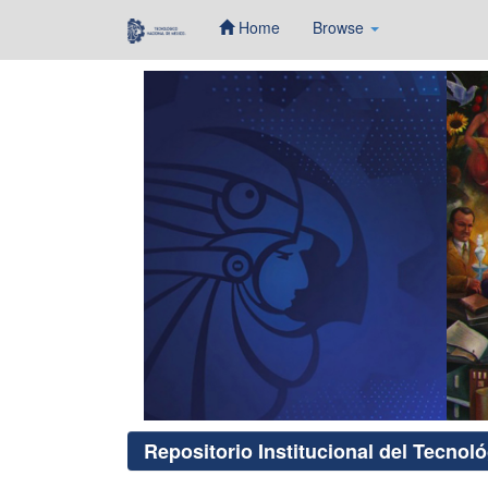
Home
Browse
Skip
navigation
Repositorio Institucional del Tecnol