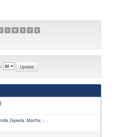
U
V
W
X
Y
Z
:
)
milla Zepeda, Martha
;
-, -