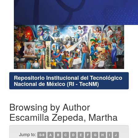
Repositorio Institucional del Tecnológico
Nacional de México (RI - TecNM)
Browsing by Author
Escamilla Zepeda, Martha
Jump to:
0-9
A
B
C
D
E
F
G
H
I
J