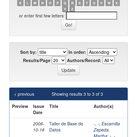
K
L
M
N
O
P
Q
R
S
T
U
V
W
X
Y
Z
or enter first few letters:
Sort by:
In order:
Results/Page
Authors/Record:
< previous
Showing results 3 to 3 of 3
Preview
Issue
Title
Author(s)
Date
2006-
Taller de Base de
-, -
;
Escamilla
10-18
Datos
Zepeda,
Martha
;
-, -