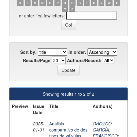
K
L
M
N
O
P
Q
R
S
T
U
V
W
X
Y
Z
or enter first few letters:
Sort by:
In order:
Results/Page
Authors/Record:
Showing results 1 to 2 of 2
Preview
Issue
Title
Author(s)
Date
2025-
Análisis
OROZCO
01-01
comparativo de dos
GARCÍA,
tipos de válvulas
FRANCISCO
;