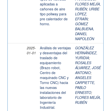
aplicadas a
FLORES MEJÍA,
cañones de aire
RUBÉN
;
URIBE
tipo poliway para
LÓPEZ,
pre calentador de
EFRAÍN
;
horno.
GÓMEZ
BALBUENA,
DANIEL
NAPOLEÓN
2025-
Análisis de ventajas
GONZÁLEZ
01-01
y desventajas del
HERNÁNDEZ,
traslado de
YURIDIA
;
equipamiento
ROSALES
(Brazo robot,
ÁLVAREZ, JOSÉ
Centro de
ANTONIO
;
maquinado CNC y
ANGELES
Torno CNC) hacia
CARPIETTE,
las nuevas
PABLO
instalaciones del
ERNESTO
;
laboratorio de
FLORES MEJÍA,
Ingeniería
RUBÉN
Industrial.