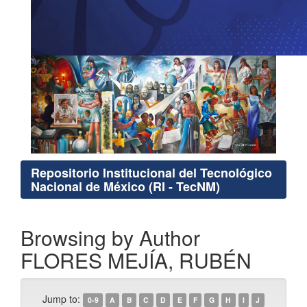
Repositorio Institucional del Tecnológico
Nacional de México (RI - TecNM)
Browsing by Author
FLORES MEJÍA, RUBÉN
Jump to:
0-9
A
B
C
D
E
F
G
H
I
J