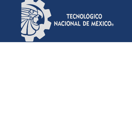
Contacto del RI-TecNM
Comentarios del RI-TecNM
Envíanos un Email al RI-TecNM
Contacto TecNM
Email: contacto@tecnm.mx
Conmutador: 55 36002500