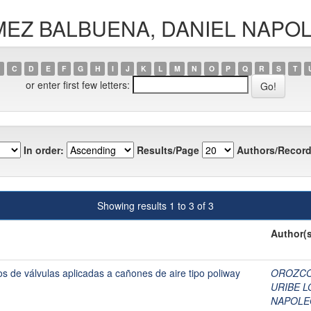
GÓMEZ BALBUENA, DANIEL NAPO
C
D
E
F
G
H
I
J
K
L
M
N
O
P
Q
R
S
T
or enter first few letters:
In order:
Results/Page
Authors/Record
Showing results 1 to 3 of 3
Author(s
os de válvulas aplicadas a cañones de aire tipo poliway
OROZCO
URIBE L
NAPOLE