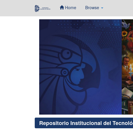
Home
Browse
Skip
navigation
Repositorio Institucional del Tecnol