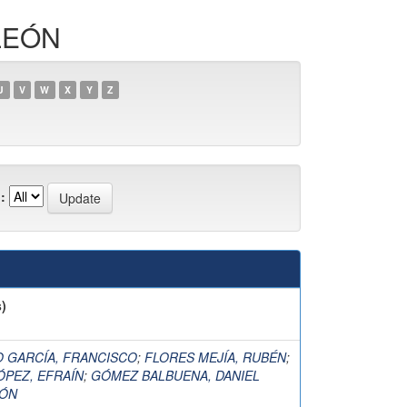
LEÓN
U
V
W
X
Y
Z
:
)
 GARCÍA, FRANCISCO
;
FLORES MEJÍA, RUBÉN
;
ÓPEZ, EFRAÍN
;
GÓMEZ BALBUENA, DANIEL
ÓN