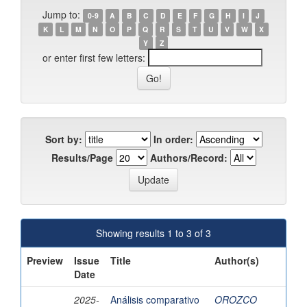
Jump to:
0-9
A
B
C
D
E
F
G
H
I
J
K
L
M
N
O
P
Q
R
S
T
U
V
W
X
Y
Z
or enter first few letters:
Sort by:
In order:
Results/Page
Authors/Record:
Showing results 1 to 3 of 3
Preview
Issue
Title
Author(s)
Date
2025-
Análisis comparativo
OROZCO