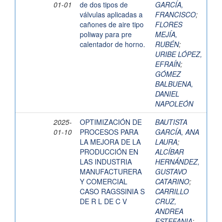
01-01
de dos tipos de
GARCÍA,
válvulas aplicadas a
FRANCISCO
;
cañones de aire tipo
FLORES
poliway para pre
MEJÍA,
calentador de horno.
RUBÉN
;
URIBE LÓPEZ,
EFRAÍN
;
GÓMEZ
BALBUENA,
DANIEL
NAPOLEÓN
2025-
OPTIMIZACIÓN DE
BAUTISTA
01-10
PROCESOS PARA
GARCÍA, ANA
LA MEJORA DE LA
LAURA
;
PRODUCCIÓN EN
ALCÍBAR
LAS INDUSTRIA
HERNÁNDEZ,
MANUFACTURERA
GUSTAVO
Y COMERCIAL
CATARINO
;
CASO RAGSSINIA S
CARRILLO
DE R L DE C V
CRUZ,
ANDREA
ESTEFANIA
;