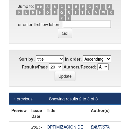
Jump to:
0-9
A
B
C
D
E
F
G
H
I
J
K
L
M
N
O
P
Q
R
S
T
U
V
W
X
Y
Z
or enter first few letters:
Sort by:
In order:
Results/Page
Authors/Record:
< previous
Showing results 2 to 3 of 3
Preview
Issue
Title
Author(s)
Date
2025-
OPTIMIZACIÓN DE
BAUTISTA