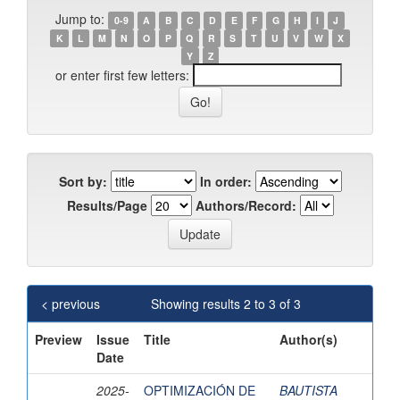
Jump to:
0-9
A
B
C
D
E
F
G
H
I
J
K
L
M
N
O
P
Q
R
S
T
U
V
W
X
Y
Z
or enter first few letters:
Sort by:
In order:
Results/Page
Authors/Record:
< previous
Showing results 2 to 3 of 3
Preview
Issue
Title
Author(s)
Date
2025-
OPTIMIZACIÓN DE
BAUTISTA