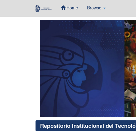
Home
Browse
Skip
navigation
Repositorio Institucional del Tecnol