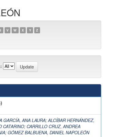
LEÓN
U
V
W
X
Y
Z
:
)
A GARCÍA, ANA LAURA
;
ALCÍBAR HERNÁNDEZ,
O CATARINO
;
CARRILLO CRUZ, ANDREA
NIA
;
GÓMEZ BALBUENA, DANIEL NAPOLEÓN