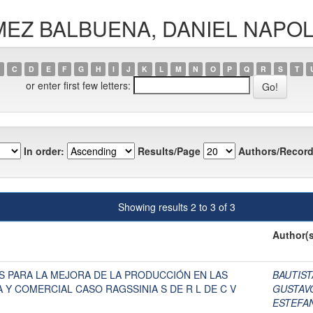
GÓMEZ BALBUENA, DANIEL NAPO
C
D
E
F
G
H
I
J
K
L
M
N
O
P
Q
R
S
T
or enter first few letters:
In order:
Results/Page
Authors/Record
Showing results 2 to 3 of 3
Author(s
S PARA LA MEJORA DE LA PRODUCCIÓN EN LAS
BAUTIST
Y COMERCIAL CASO RAGSSINIA S DE R L DE C V
GUSTAV
ESTEFA