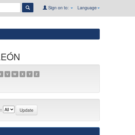
Sign on to:
Language
LEÓN
U
V
W
X
Y
Z
: