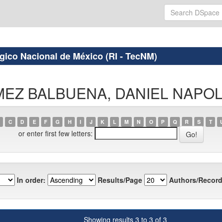
ógico Nacional de México (RI - TecNM)
GÓMEZ BALBUENA, DANIEL NAPO
C
D
E
F
G
H
I
J
K
L
M
N
O
P
Q
R
S
T
or enter first few letters:
In order:
Results/Page
Authors/Record
Showing results 3 to 3 of 3