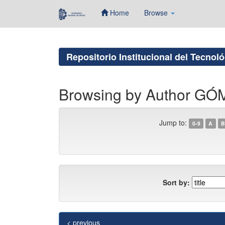
Home
Browse
Skip
navigation
Repositorio Institucional del Tecnol
Browsing by Author 
Jump to:
0-9
A
B
Sort by:
< previous