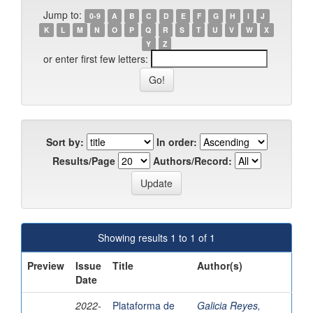
Jump to:
0-9
A
B
C
D
E
F
G
H
I
J
K
L
M
N
O
P
Q
R
S
T
U
V
W
X
Y
Z
or enter first few letters:
Sort by:
In order:
Results/Page
Authors/Record:
Showing results 1 to 1 of 1
Preview
Issue
Title
Author(s)
Date
2022-
Plataforma de
Galicia Reyes,