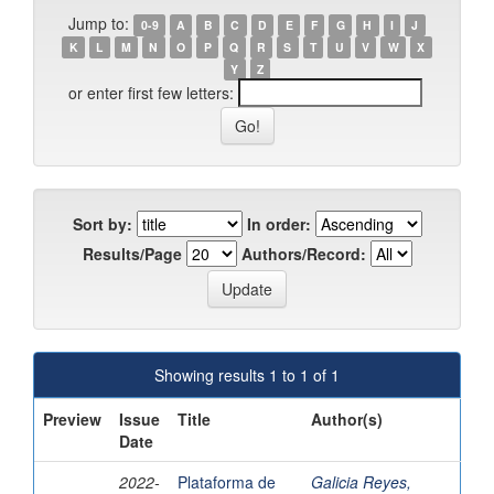
Jump to:
0-9
A
B
C
D
E
F
G
H
I
J
K
L
M
N
O
P
Q
R
S
T
U
V
W
X
Y
Z
or enter first few letters:
Sort by:
In order:
Results/Page
Authors/Record:
Showing results 1 to 1 of 1
Preview
Issue
Title
Author(s)
Date
2022-
Plataforma de
Galicia Reyes,