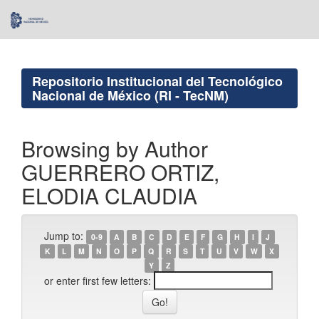
Skip
navigation
Repositorio Institucional del Tecnológico
Nacional de México (RI - TecNM)
Browsing by Author
GUERRERO ORTIZ,
ELODIA CLAUDIA
Jump to:
0-9
A
B
C
D
E
F
G
H
I
J
K
L
M
N
O
P
Q
R
S
T
U
V
W
X
Y
Z
or enter first few letters: