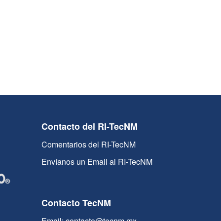
Contacto del RI-TecNM
Comentarios del RI-TecNM
Envíanos un Email al RI-TecNM
Contacto TecNM
Email: contacto@tecnm.mx