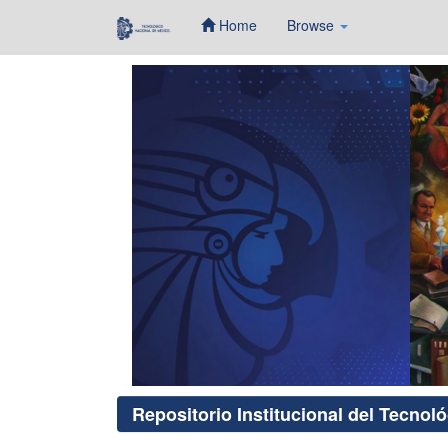
Home
Browse
Skip
navigation
Repositorio Institucional del Tecnol