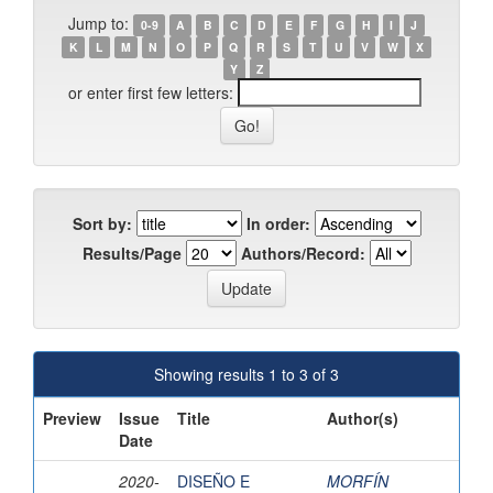
Jump to:
0-9
A
B
C
D
E
F
G
H
I
J
K
L
M
N
O
P
Q
R
S
T
U
V
W
X
Y
Z
or enter first few letters:
Sort by:
In order:
Results/Page
Authors/Record:
Showing results 1 to 3 of 3
Preview
Issue
Title
Author(s)
Date
2020-
DISEÑO E
MORFÍN