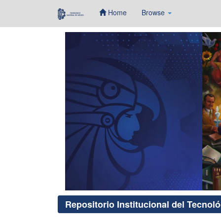
Home
Browse
Skip
navigation
Repositorio Institucional del Tecnol