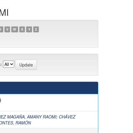
MI
U
V
W
X
Y
Z
:
)
EZ MAGAÑA, AMANY RAOMI
;
CHÁVEZ
ONTES, RAMÓN