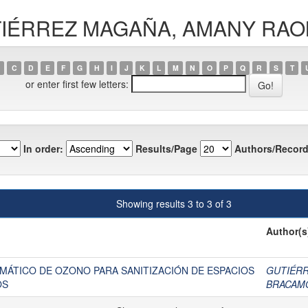
GUTIÉRREZ MAGAÑA, AMANY RAO
C
D
E
F
G
H
I
J
K
L
M
N
O
P
Q
R
S
T
or enter first few letters:
In order:
Results/Page
Authors/Record
Showing results 3 to 3 of 3
Author(s
MÁTICO DE OZONO PARA SANITIZACIÓN DE ESPACIOS
GUTIÉRR
OS
BRACAM