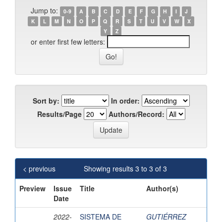
Jump to:
0-9
A
B
C
D
E
F
G
H
I
J
K
L
M
N
O
P
Q
R
S
T
U
V
W
X
Y
Z
or enter first few letters:
Sort by:
In order:
Results/Page
Authors/Record:
< previous
Showing results 3 to 3 of 3
Preview
Issue
Title
Author(s)
Date
2022-
SISTEMA DE
GUTIÉRREZ