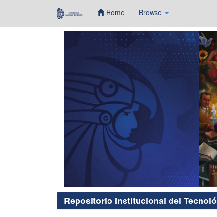
Home
Browse
Skip
navigation
Repositorio Institucional del Tecnol