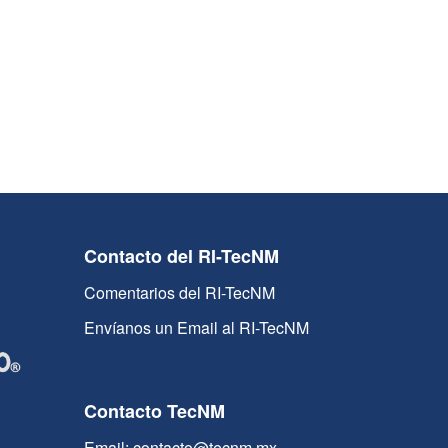
Contacto del RI-TecNM
Comentarios del RI-TecNM
Envíanos un Email al RI-TecNM
Contacto TecNM
Email: contacto@tecnm.mx