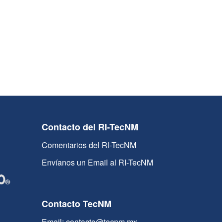
Contacto del RI-TecNM
Comentarios del RI-TecNM
Envíanos un Email al RI-TecNM
Contacto TecNM
Email: contacto@tecnm.mx