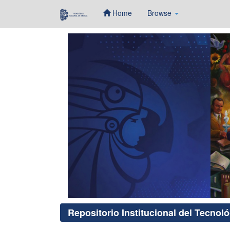
Home
Browse
Skip
navigation
Repositorio Institucional del Tecnol