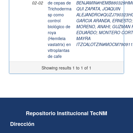
02-02
de cepas de
BENJAMIN#HEMB880329HM
Trichoderma
QUI ZAPATA, JOAQUIN
sp como
ALEJANDRO#QUZJ790323H
control
GARCIA ARANDA, ERNESTO
biológico de
MORENO, ANAHI
;
GUZMAN 
roya
EDUARDO
;
MONTERO CORT
(Hemileia
MAYRA
vastatrix) en
ITZCALOTZIN#MOCM79091
vitroplantas
de cafe
Showing results 1 to 1 of 1
Repositorio Institucional TecNM
Dirección