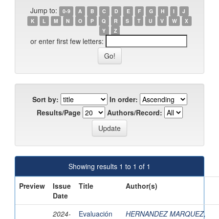
Jump to:
0-9
A
B
C
D
E
F
G
H
I
J
K
L
M
N
O
P
Q
R
S
T
U
V
W
X
Y
Z
or enter first few letters:
Sort by:
In order:
Results/Page
Authors/Record:
Showing results 1 to 1 of 1
Preview
Issue
Title
Author(s)
Date
2024-
Evaluación
HERNANDEZ MARQUEZ,