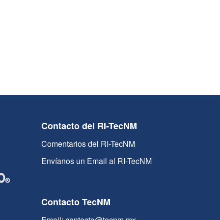
Contacto del RI-TecNM
Comentarios del RI-TecNM
Envíanos un Email al RI-TecNM
Contacto TecNM
Email: contacto@tecnm.mx