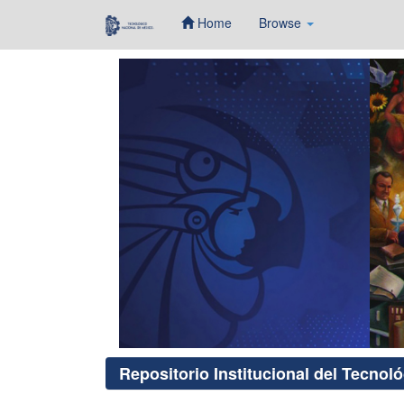
Home
Browse
Skip
navigation
Repositorio Institucional del Tecnol