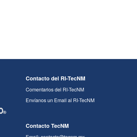
Contacto del RI-TecNM
Comentarios del RI-TecNM
Envíanos un Email al RI-TecNM
Contacto TecNM
Email: contacto@tecnm.mx