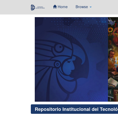
Home
Browse
Skip
navigation
Repositorio Institucional del Tecnol