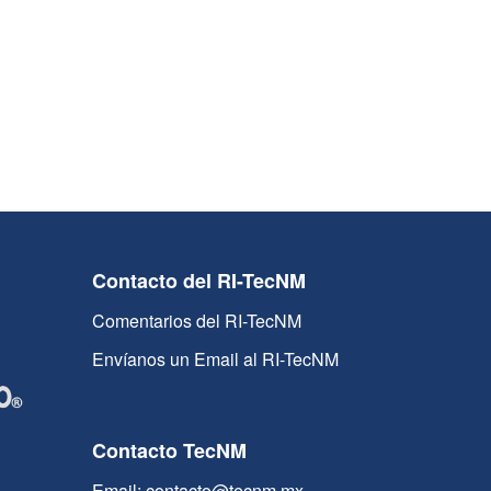
Contacto del RI-TecNM
Comentarios del RI-TecNM
Envíanos un Email al RI-TecNM
Contacto TecNM
Email: contacto@tecnm.mx