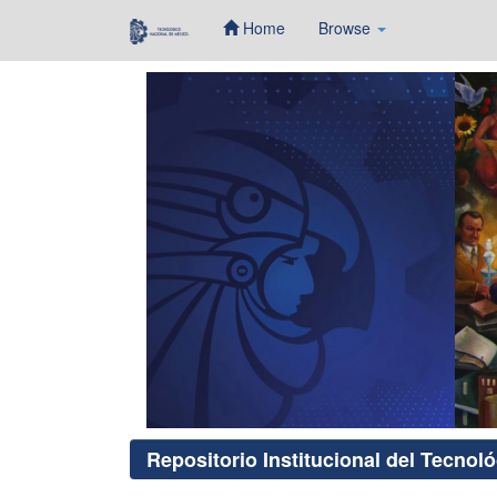
Home
Browse
Skip
navigation
Repositorio Institucional del Tecnol