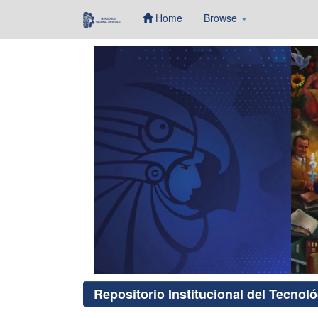
Home
Browse
Skip
navigation
Repositorio Institucional del Tecnol