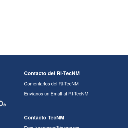
Contacto del RI-TecNM
Comentarios del RI-TecNM
Envíanos un Email al RI-TecNM
Contacto TecNM
Email: contacto@tecnm.mx