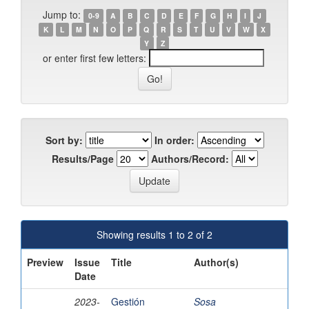
Jump to:
0-9
A
B
C
D
E
F
G
H
I
J
K
L
M
N
O
P
Q
R
S
T
U
V
W
X
Y
Z
or enter first few letters:
Sort by:
In order:
Results/Page
Authors/Record:
Showing results 1 to 2 of 2
Preview
Issue
Title
Author(s)
Date
2023-
Gestión
Sosa