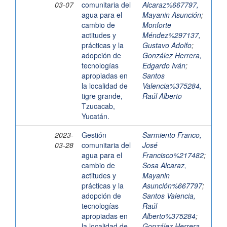
03-07
comunitaria del
Alcaraz%667797,
agua para el
Mayanin Asunción
;
cambio de
Monforte
actitudes y
Méndez%297137,
prácticas y la
Gustavo Adolfo
;
adopción de
González Herrera,
tecnologías
Edgardo Iván
;
apropiadas en
Santos
la localidad de
Valencia%375284,
tigre grande,
Raúl Alberto
Tzucacab,
Yucatán.
2023-
Gestión
Sarmiento Franco,
03-28
comunitaria del
José
agua para el
Francisco%217482
;
cambio de
Sosa Alcaraz,
actitudes y
Mayanin
prácticas y la
Asunción%667797
;
adopción de
Santos Valencia,
tecnologías
Raúl
apropiadas en
Alberto%375284
;
la localidad de
González Herrera,