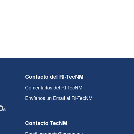
Contacto del RI-TecNM
Comentarios del RI-TecNM
Envíanos un Email al RI-TecNM
Contacto TecNM
Email: contacto@tecnm.mx