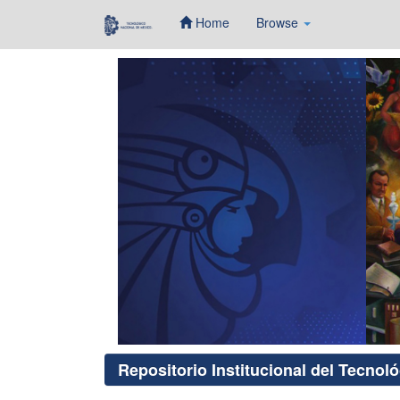
Home
Browse
Skip
navigation
Repositorio Institucional del Tecnol