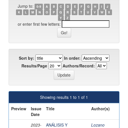
Jump to:
0-9
A
B
C
D
E
F
G
H
I
J
K
L
M
N
O
P
Q
R
S
T
U
V
W
X
Y
Z
or enter first few letters:
Sort by:
In order:
Results/Page
Authors/Record:
Showing results 1 to 1 of 1
Preview
Issue
Title
Author(s)
Date
2023-
ANÁLISIS Y
Lozano